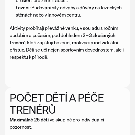
bruslení pro zimní radost.
Lezení:
 Budování síly, odvahy a důvěry na lezeckých 
stěnách nebo v lanovém centru.
Aktivity probíhají převážně venku, v souladu s ročním 
obdobím a počasím, pod dohledem 
2–3 zkušených 
trenérů
, kteří zajišťují bezpečí, motivaci a individuální 
přístup. Děti se učí nejen sportovním dovednostem, ale i 
respektu k přírodě.
de v dubnu 2027 ve spolupráci 
s FTVS UK možnost využít testování 
biologického/kalendářního věku a somatotypu 
v kontextu dalšího směřování sport. činnosti
POČET DĚTÍ A PÉČE 
TRENÉRŮ
Maximálně 25 dětí
 ve skupině pro individuální 
pozornost.