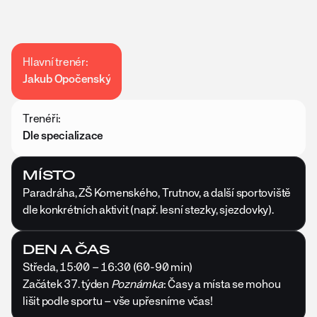
🌳 Dobrodružství ⛺ v přírodě 🧗‍♂️ pro 🚵‍♀️ aktivní 🌲 děti! 👧👦
🌳 Dobr
Hlavní trenér: 
Jakub Opočenský
Trenéři: 
Dle specializace
MÍSTO
Paradráha, ZŠ Komenského, Trutnov, a další sportoviště 
dle konkrétních aktivit (např. lesní stezky, sjezdovky).
DEN A ČAS
Středa, 15:00 – 16:30 (60-90 min) 
Začátek 37. týden 
Poznámka
: Časy a místa se mohou 
lišit podle sportu – vše upřesníme včas!