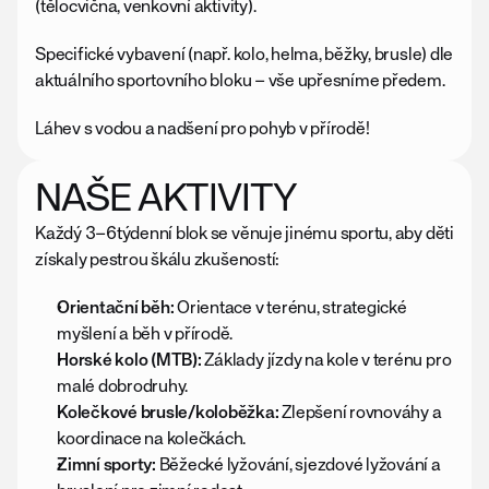
(tělocvična, venkovní aktivity).
Specifické vybavení (např. kolo, helma, běžky, brusle) dle 
aktuálního sportovního bloku – vše upřesníme předem.
Láhev s vodou a nadšení pro pohyb v přírodě!
NAŠE AKTIVITY
Každý 3–6týdenní blok se věnuje jinému sportu, aby děti 
získaly pestrou škálu zkušeností:
Orientační běh:
 Orientace v terénu, strategické 
myšlení a běh v přírodě.
Horské kolo (MTB):
 Základy jízdy na kole v terénu pro 
malé dobrodruhy.
Kolečkové brusle/koloběžka:
 Zlepšení rovnováhy a 
koordinace na kolečkách.
Zimní sporty:
 Běžecké lyžování, sjezdové lyžování a 