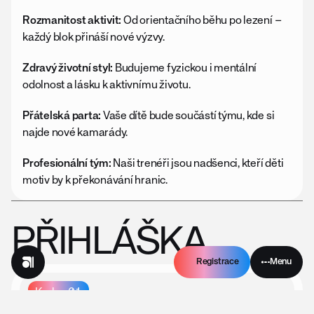
Rozmanitost aktivit:
 Od orientačního běhu po lezení – 
každý blok přináší nové výzvy.
Zdravý životní styl:
 Budujeme fyzickou i mentální 
odolnost a lásku k aktivnímu životu.
Přátelská parta:
 Vaše dítě bude součástí týmu, kde si 
najde nové kamarády.
Profesionální tým:
 Naši trenéři jsou nadšenci, kteří děti 
motiv by k překonávání hranic.
PŘIHLÁŠKA
Registrace
Menu
Krok – 01