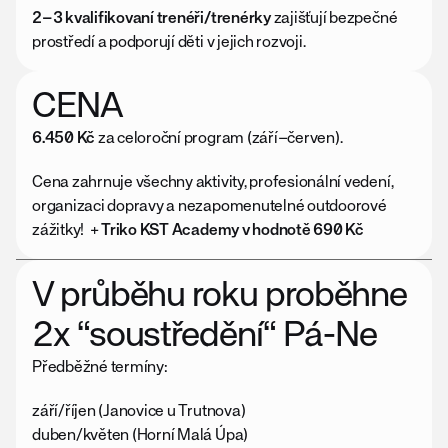
2–3 kvalifikovaní trenéři/trenérky
 zajišťují bezpečné 
prostředí a podporují děti v jejich rozvoji.
CENA
6.450 Kč
 za celoroční program (září–červen).
Cena zahrnuje všechny aktivity, profesionální vedení, 
organizaci dopravy a nezapomenutelné outdoorové 
zážitky!  + 
Triko KST Academy v hodnotě 690 Kč
V průběhu roku proběhne 
2x “soustředění“ Pá-Ne
Předběžné termíny:
září/říjen (Janovice u Trutnova)
duben/květen (Horní Malá Úpa)