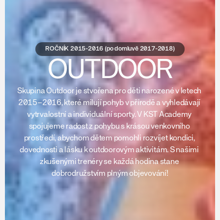
ROČNÍK 2015-2016 (po domluvě 2017-2018)
OUTDOOR
Skupina Outdoor je stvořena pro děti narozené v letech 
2015–2016, které milují pohyb v přírodě a vyhledávají 
vytrvalostní a individuální sporty. V KST Academy 
spojujeme radost z pohybu s krásou venkovního 
prostředí, abychom dětem pomohli rozvíjet kondici, 
dovednosti a lásku k outdoorovým aktivitám. S našimi 
zkušenými trenéry se každá hodina stane 
dobrodružstvím plným objevování!