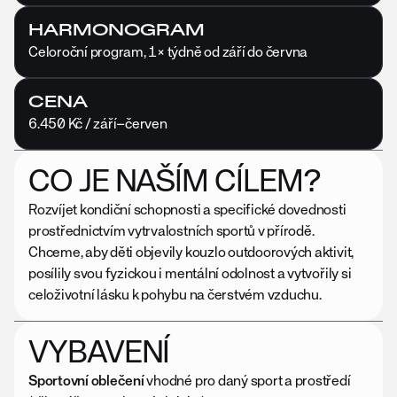
HARMONOGRAM
Celoroční program, 1× týdně od září do června
CENA
6.450 Kč / září–červen
CO JE NAŠÍM CÍLEM?
Rozvíjet kondiční schopnosti a specifické dovednosti 
prostřednictvím vytrvalostních sportů v přírodě. 
Chceme, aby děti objevily kouzlo outdoorových aktivit, 
posílily svou fyzickou i mentální odolnost a vytvořily si 
celoživotní lásku k pohybu na čerstvém vzduchu.
VYBAVENÍ
Sportovní oblečení
 vhodné pro daný sport a prostředí 